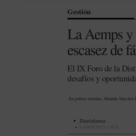
Gestión
La Aemps y di
escasez de f
El IX Foro de la Dis
desafíos y oportunida
En primer término, Matilde Sánchez Re
Diariofarma
6 JUNIO 2023 - 18:53