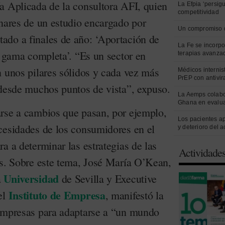
a Aplicada de la consultora AFI, quien
La Efpia ‘persig
competitividad
inares de un estudio encargado por
Un compromiso 
ado a finales de año: ‘Aportación de
La Fe se incorpo
e gama completa’. “Es un sector en
terapias avanza
n unos pilares sólidos y cada vez más
Médicos internist
PrEP con antivir
 desde muchos puntos de vista”, expuso.
La Aemps colabo
Ghana en evalua
rse a cambios que pasan, por ejemplo,
Los pacientes a
cesidades de los consumidores en el
y deterioro del 
a a determinar las estrategias de las
Actividade
as. Sobre este tema, José María O’Kean,
Universidad
a
de Sevilla y Executive
Instituto de Empresa
el
, manifestó la
 empresas para adaptarse a “un mundo