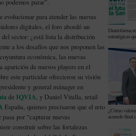
no podemos parar”.
 evolucionar para atender las nuevas
idores digitales, el foro abordó un
Diariofarma re
del sector: ¿está lista la distribución
estratégicas q
ente a los desafíos que nos proponen las
 coyuntura económica, las nuevas
la aparición de nuevos players en el
re este particular ofrecieron su visión
presidente y general mánager en
uía
IQVIA
de
, y Daniel Vitalla, retail
A
España, quienes precisaron que el reto
¿Cómo valoran 
or pasa por “capturar nuevas
acuerdo final 
iere construir sobre las fortalezas