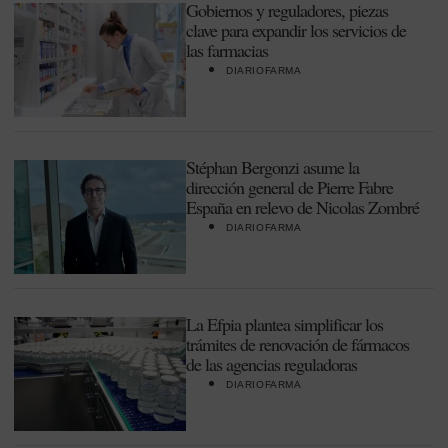
Gobiernos y reguladores, piezas
clave para expandir los servicios de
las farmacias
DIARIOFARMA
Stéphan Bergonzi asume la
dirección general de Pierre Fabre
España en relevo de Nicolas Zombré
DIARIOFARMA
La Efpia plantea simplificar los
trámites de renovación de fármacos
de las agencias reguladoras
DIARIOFARMA