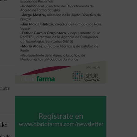
onales
alor
ión de