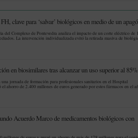
 FH, clave para ‘salvar’ biológicos en medio de un apag
ria del Complexo de Pontevedra analiza el impacto de un corte eléctrico de 
ados. La intervención individualizada evitó la retirada masiva de biológi
ión en biosimilares tras alcanzar un uso superior al 85%
una jornada de formación para profesionales sanitarios en el Hospital
có el ahorro de 2.400 millones de euros generado por estos fármacos en el a
segundo Acuerdo Marco de medicamentos biológicos con
0 millones de euros y prevé un ahorro de más de 178 millones para el conj