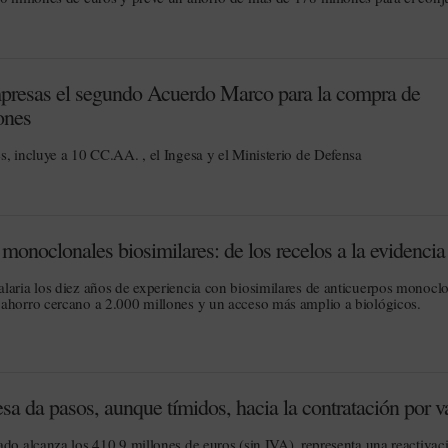
mpresas el segundo Acuerdo Marco para la compra de
ones
s, incluye a 10 CC.AA. , el Ingesa y el Ministerio de Defensa
monoclonales biosimilares: de los recelos a la evidencia
laria los diez años de experiencia con biosimilares de anticuerpos monocl
 ahorro cercano a 2.000 millones y un acceso más amplio a biológicos.
a da pasos, aunque tímidos, hacia la contratación por v
ado alcanza los 410,9 millones de euros (sin IVA), representa una reactivac