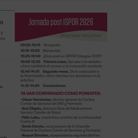
ón
15
cos
ño
unto