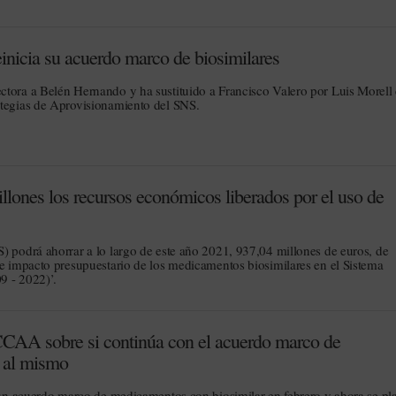
inicia su acuerdo marco de biosimilares
ctora a Belén Hernando y ha sustituido a Francisco Valero por Luis Morel
ategias de Aprovisionamiento del SNS.
llones los recursos económicos liberados por el uso de
) podrá ahorrar a lo largo de este año 2021, 937,04 millones de euros, de
de impacto presupuestario de los medicamentos biosimilares en el Sistema
9 - 2022)’.
 CCAA sobre si continúa con el acuerdo marco de
a al mismo
e un acuerdo marco de medicamentos con biosimilar en febrero y ahora se pl