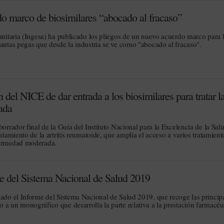
do marco de biosimilares “abocado al fracaso”
anitaria (Ingesa) ha publicado los pliegos de un nuevo acuerdo marco para 
tantas pegas que desde la industria se ve como "abocado al fracaso".
 del NICE de dar entrada a los biosimilares para tratar l
ada
borrador final de la Guía del Instituto Nacional para la Excelencia de la Sal
atamiento de la artritis reumatoide, que amplía el acceso a varios tratamient
fermedad moderada.
me del Sistema Nacional de Salud 2019
cado el Informe del Sistema Nacional de Salud 2019, que recoge las princip
a un monográfico que desarrolla la parte relativa a la prestación farmacéu