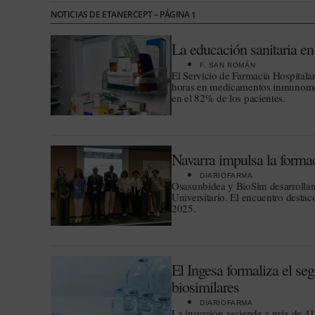
NOTICIAS DE ETANERCEPT – PÁGINA
1
La educación sanitaria en
F. SAN ROMÁN
El Servicio de Farmacia Hospitala
horas en medicamentos inmunomedi
en el 82% de los pacientes.
Navarra impulsa la formac
DIARIOFARMA
Osasunbidea y BioSim desarrollan 
Universitario. El encuentro desta
2025.
El Ingesa formaliza el 
biosimilares
DIARIOFARMA
La inversión asciende a más de 41