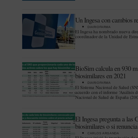
Un Ingesa con cambios re
DIARIOFARMA
El Ingesa ha nombrado nueva dire
coordinador de la Unidad de Estr
BioSim calcula en 930 mi
biosimilares en 2021
DIARIOFARMA
El Sistema Nacional de Salud (SNS
acuerdo con el informe ‘Análisis 
Nacional de Salud de España (200
El Ingesa pregunta a las
biosimilares o si renunci
CARLOS ARGANDA
El Ingesa inició la tramitación d