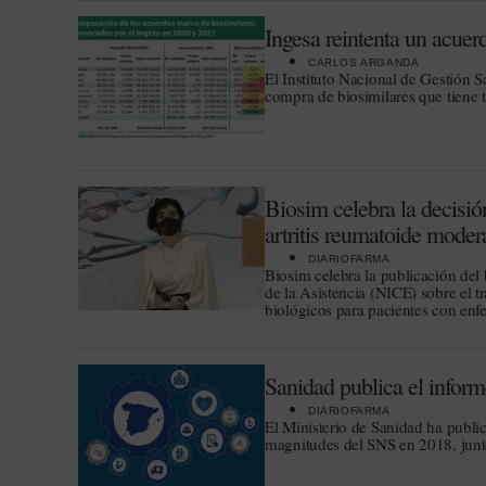
Ingesa reintenta un acuer
CARLOS ARGANDA
El Instituto Nacional de Gestión S
compra de biosimilares que tiene 
Biosim celebra la decisión
artritis reumatoide moder
DIARIOFARMA
Biosim celebra la publicación del 
de la Asistencia (NICE) sobre el tr
biológicos para pacientes con en
Sanidad publica el infor
DIARIOFARMA
El Ministerio de Sanidad ha publi
magnitudes del SNS en 2018, junto 