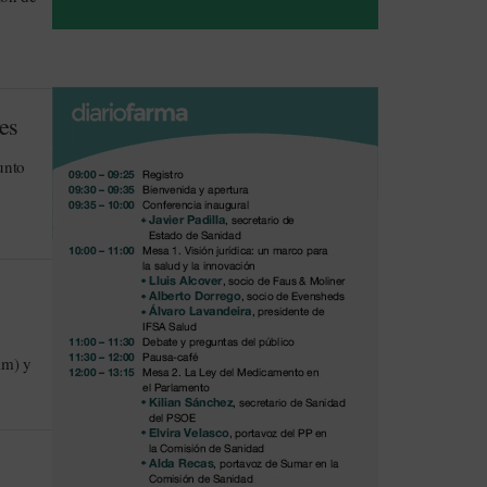
es
unto
im) y