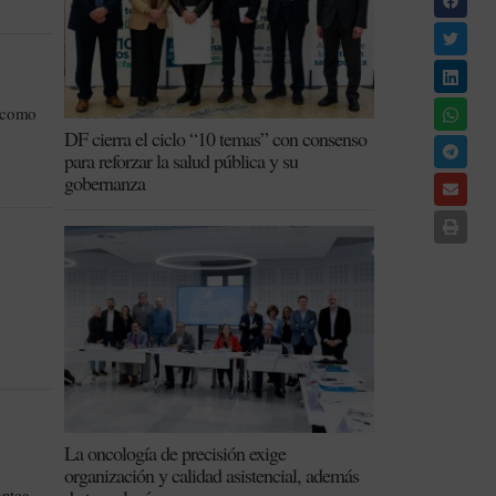
l como
DF cierra el ciclo “10 temas” con consenso
para reforzar la salud pública y su
gobernanza
La oncología de precisión exige
organización y calidad asistencial, además
antea