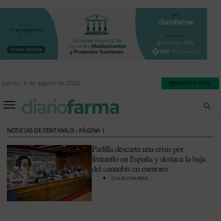
jueves, 6 de agosto de 2026
NEWSLETTER
FARMACIA ASISTENCIAL
FARMACIA HOSPITALARIA
NOTICIAS DE FENTANILO – PÁGINA
1
Padilla descarta una crisis por
fentanilo en España y destaca la baja
del cannabis en menores
DIARIOFARMA