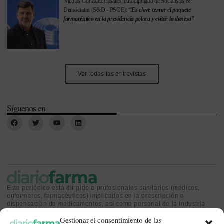
Nicolás González Casares, eurodiputado de Socialistas &
Demócratas (S&D - PSOE):
“Es clave cerrar el paquete
farmacéutico en la presidencia polaca y evitar la danesa”
Ver todas las entrevistas
Síguenos en
Este periódico está dirigido a profesionales sanitarios (médicos,
enfermeros, farmacéuticos) implicados en la prescripción o
dispensación de medicamentos, así como personal de la industria
farmacéutica y gestores o personas implicadas en la política
Gestionar el consentimiento de las
sanitaria.