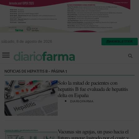
sábado, 8 de agosto de 2026
NEWSLETTER
FARMACIA ASISTENCIAL
FARMACIA HOSPITALARIA
NOTICIAS DE HEPATITIS B – PÁGINA
1
Solo la mitad de pacientes con
hepatitis B fue evaluada de hepatitis
delta en España
DIARIOFARMA
Vacunas sin agujas, un paso hacia el
futuro aunque lastrado por el coste y