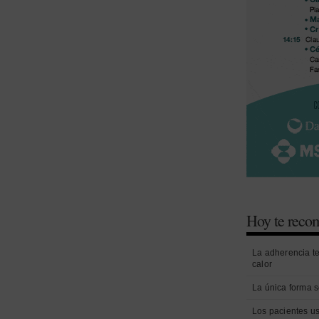
Hoy te rec
La adherencia t
calor
La única forma s
Los pacientes us