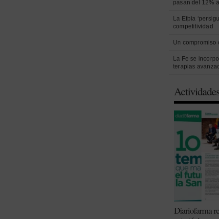
pasan del 12% a
La Efpia ‘persig
competitividad
Un compromiso 
La Fe se incorpo
terapias avanza
Actividade
Diariofarma re