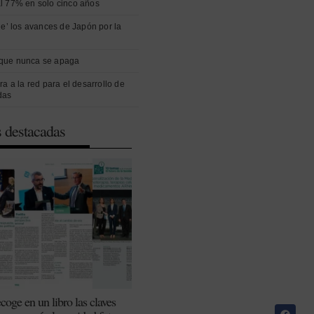
l 77% en solo cinco años
ue’ los avances de Japón por la
que nunca se apaga
ra a la red para el desarrollo de
das
s destacadas
coge en un libro las claves