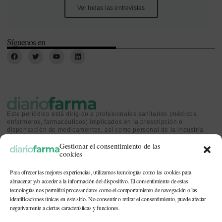
Ver todas las entrevistas
Síguenos en
Este periódico está dirigido a profesionales sanitarios (médicos,
enfermeros, farmacéuticos) implicados en la prescripción o
dispensación de medicamentos, así como personal de la industria
farmacéutica y gestores o personas implicadas en la política
Gestionar el consentimiento de las
sanitaria.
cookies
Para ofrecer las mejores experiencias, utilizamos tecnologías como las cookies para
almacenar y/o acceder a la información del dispositivo. El consentimiento de estas
tecnologías nos permitirá procesar datos como el comportamiento de navegación o las
identificaciones únicas en este sitio. No consentir o retirar el consentimiento, puede afectar
CONTACTO Y QUIÉNES SOMOS
|
POLÍTICA DE COOKIES
|
POLÍTICA DE
PRIVACIDAD
|
AVISO LEGAL
negativamente a ciertas características y funciones.