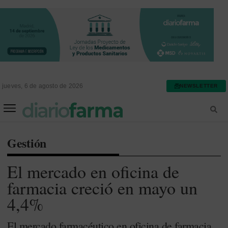
jueves, 6 de agosto de 2026
NEWSLETTER
FARMACIA ASISTENCIAL
FARMACIA HOSPITALARIA
Gestión
El mercado en oficina de
farmacia creció en mayo un
4,4%
El mercado farmacéutico en oficina de farmacia