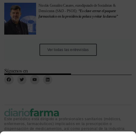
Nicolás González Casares, eurodiputado de Socialistas &
Demócratas (S&D - PSOE):
“Es clave cerrar el paquete
farmacéutico en la presidencia polaca y evitar la danesa”
Ver todas las entrevistas
Síguenos en
Este periódico está dirigido a profesionales sanitarios (médicos,
enfermeros, farmacéuticos) implicados en la prescripción o
dispensación de medicamentos, así como personal de la industria
farmacéutica y gestores o personas implicadas en la política