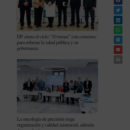
DF cierra el ciclo “10 temas” con consenso
para reforzar la salud pública y su
gobernanza
La oncología de precisión exige
organización y calidad asistencial, además