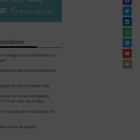
omendamos
a Farmaguia para personas con
sual
erapéutica decae en periodos de
egura de ver el eclipse solar
uarios de servicios digitales
l 77% en solo cinco años
ue’ los avances de Japón por la
que nunca se apaga