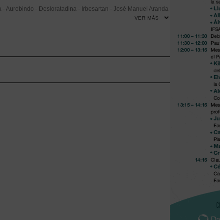
a
-
Aurobindo
-
Desloratadina
-
Irbesartan
-
José Manuel Aranda
VER MÁS
-
Servicio Andaluz de Salud (SAS)
-
Subastas de