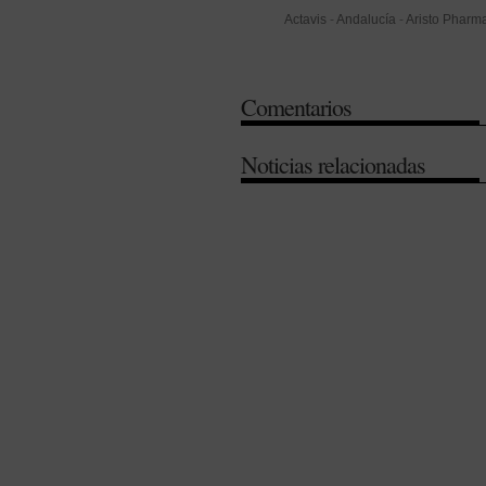
Actavis
-
Andalucía
-
Aristo Pharm
-
Krka d. d. Novo mesto
-
Ranbaxy
medicamentos
Comentarios
Noticias relacionadas