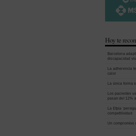
Hoy te rec
Barcelona adapt
discapacidad vi
La adherencia t
calor
La única forma s
Los pacientes us
pasan del 12% a
La Efpia ‘persig
competitividad
Un compromiso 