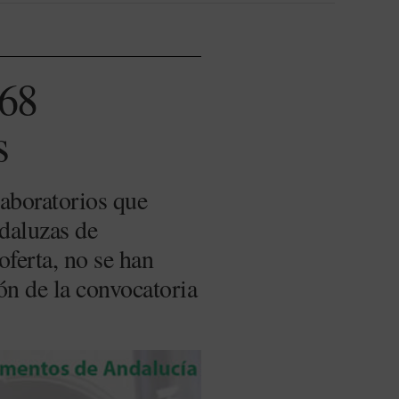
168
s
laboratorios que
ndaluzas de
ferta, no se han
ón de la convocatoria