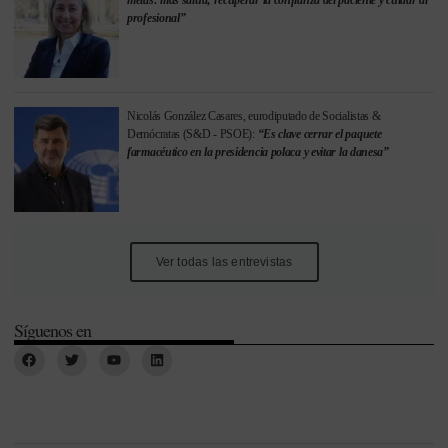
metas: más salud; recuperar la confianza del paciente y cuidar al
profesional”
Nicolás González Casares, eurodiputado de Socialistas &
Demócratas (S&D - PSOE):
“Es clave cerrar el paquete
farmacéutico en la presidencia polaca y evitar la danesa”
Ver todas las entrevistas
Síguenos en