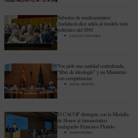
Subastas de medicamentos:
Andalucía dice adiós al modelo más
polémico del SNS
CARLOS ARGANDA
Vox pide una sanidad centralizada,
“libre de ideología” y un Ministerio
con competencias
DAVID MARTÍN
El CACOF distingue con la Medalla
de Honor al farmacéutico
malagueño Francisco Florido
DIARIOFARMA