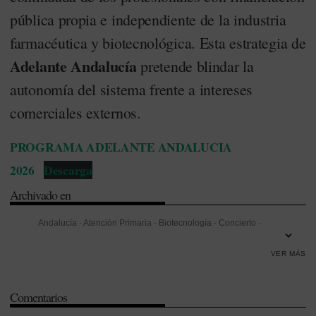
pública propia e independiente de la industria
farmacéutica y biotecnológica
. Esta estrategia de
Adelante Andalucía
pretende blindar la
autonomía del sistema frente a intereses
comerciales externos
.
PROGRAMA ADELANTE ANDALUCIA
2026
Descarga
Archivado en
Andalucía
-
Atención Primaria
-
Biotecnología
-
Concierto
-
Dispensación
-
Efectividad
-
Externalización
-
Formación
-
Gestión
-
VER MÁS
Investigación
-
Investigación Desarrollo e Innovación (I+D+i)
-
Listas
de espera
-
Mercado farmacéutico
-
Nutrición
-
Odontología
-
Comentarios
Oncología
-
Producto Interior Bruto (PIB)
-
Sanidad privada
-
Servicio