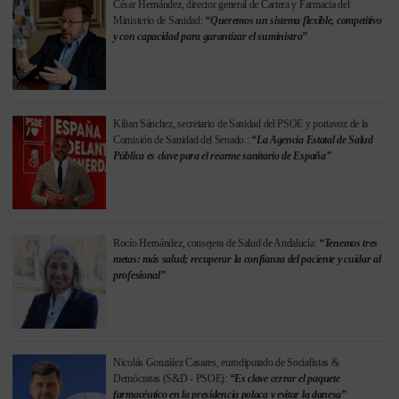
César Hernández, director general de Cartera y Farmacia del
Ministerio de Sanidad:
“Queremos un sistema flexible, competitivo
y con capacidad para garantizar el suministro”
Kilian Sánchez, secretario de Sanidad del PSOE y portavoz de la
Comisión de Sanidad del Senado.:
“La Agencia Estatal de Salud
Pública es clave para el rearme sanitario de España”
Rocío Hernández, consejera de Salud de Andalucía:
“Tenemos tres
metas: más salud; recuperar la confianza del paciente y cuidar al
profesional”
Nicolás González Casares, eurodiputado de Socialistas &
Demócratas (S&D - PSOE):
“Es clave cerrar el paquete
farmacéutico en la presidencia polaca y evitar la danesa”