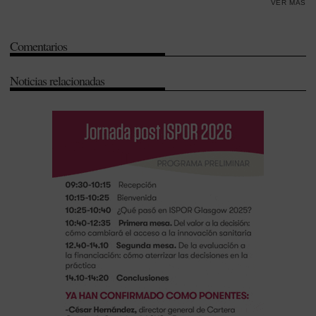
VER MÁS
-
Ernesto Cervilla
-
Estatutos
-
Francisco Florido
Comentarios
Noticias relacionadas