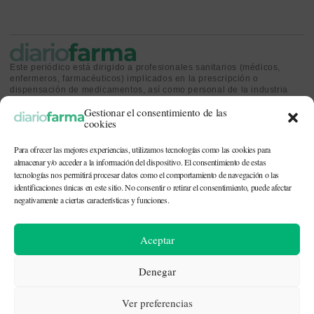
Este periódico está dirigido a profesionales sanitarios (médicos,
enfermeros, farmacéuticos) implicados en la prescripción o
dispensación de medicamentos, así como personal de la industria
farmacéutica y gestores o personas implicadas en la política
Gestionar el consentimiento de las
sanitaria.
cookies
Para ofrecer las mejores experiencias, utilizamos tecnologías como las cookies para
almacenar y/o acceder a la información del dispositivo. El consentimiento de estas
tecnologías nos permitirá procesar datos como el comportamiento de navegación o las
identificaciones únicas en este sitio. No consentir o retirar el consentimiento, puede afectar
CONTACTO Y QUIÉNES SOMOS
|
POLÍTICA DE COOKIES
|
POLÍTICA DE
PRIVACIDAD
|
AVISO LEGAL
negativamente a ciertas características y funciones.
© 2026. Todos los derechos reservados. |
df@diariofarma.com
| Recursos
Aceptar
fotográficos:
depositphotos
Denegar
Ver preferencias