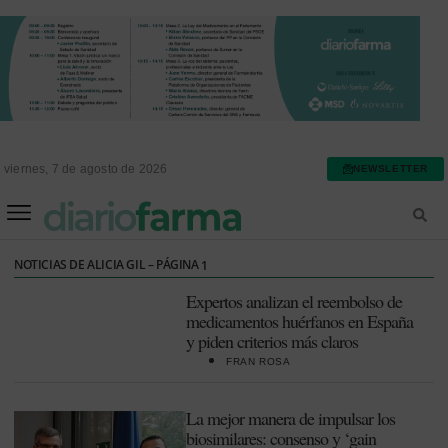
viernes, 7 de agosto de 2026
NEWSLETTER
FARMACIA ASISTENCIAL
FARMACIA HOSPITALARIA
NOTICIAS DE ALICIA GIL – PÁGINA
1
Expertos analizan el reembolso de
medicamentos huérfanos en España
y piden criterios más claros
FRAN ROSA
La mejor manera de impulsar los
biosimilares: consenso y ‘gain