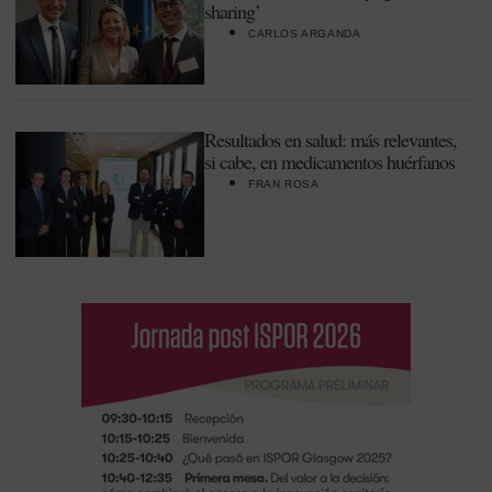
sharing’
CARLOS ARGANDA
Resultados en salud: más relevantes,
si cabe, en medicamentos huérfanos
FRAN ROSA