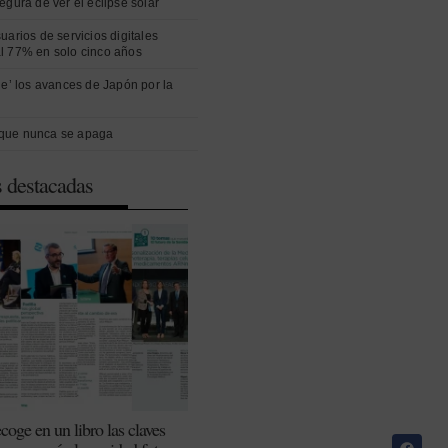
egura de ver el eclipse solar
uarios de servicios digitales
l 77% en solo cinco años
ue’ los avances de Japón por la
que nunca se apaga
s destacadas
coge en un libro las claves