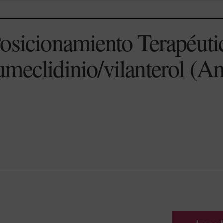
osicionamiento Terapéuti
meclidinio/vilanterol (A