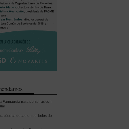
omendamos
a Farmaguia para personas con
sual
erapéutica decae en periodos de