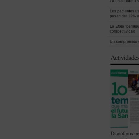
La única forma s
Los pacientes us
pasan del 12% a
La Efpia ‘persig
competitividad
Un compromiso 
Actividade
Diariofarma re