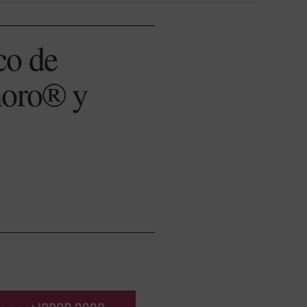
co de
noro® y