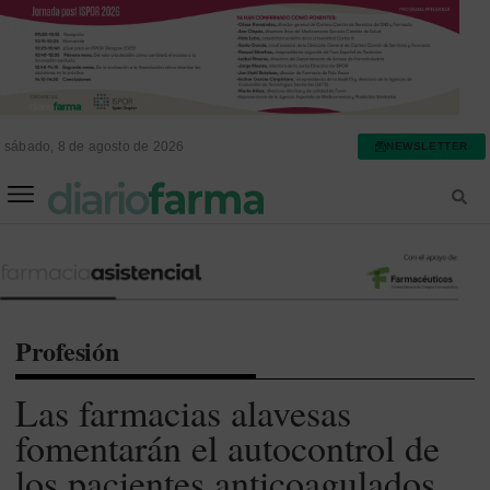
sábado, 8 de agosto de 2026
NEWSLETTER
FARMACIA ASISTENCIAL
FARMACIA HOSPITALARIA
Profesión
Las farmacias alavesas
fomentarán el autocontrol de
los pacientes anticoagulados