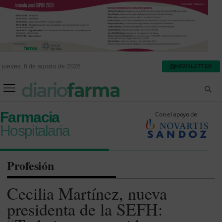
jueves, 6 de agosto de 2026
NEWSLETTER
FARMACIA ASISTENCIAL
FARMACIA HOSPITALARIA
Farmacia
Con el apoyo de:
Hospitalaria
Profesión
Cecilia Martínez, nueva
presidenta de la SEFH: