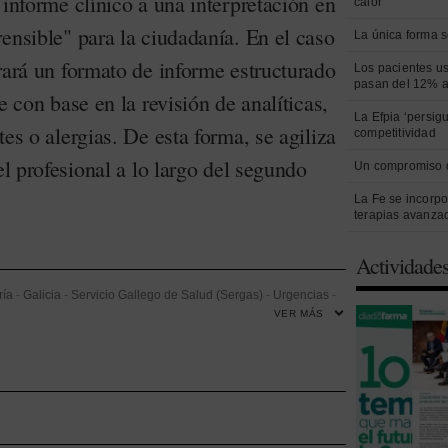
 informe clínico a una interpretación en
calor
ensible" para la ciudadanía. En el caso
La única forma s
rará un formato de informe estructurado
Los pacientes us
pasan del 12% a
e con base en la revisión de analíticas,
La Efpia ‘persig
tes o alergias. De esta forma, se agiliza
competitividad
el profesional a lo largo del segundo
Un compromiso 
La Fe se incorpo
terapias avanza
Actividade
ría
-
Galicia
-
Servicio Gallego de Salud (Sergas)
-
Urgencias
-
VER MÁS