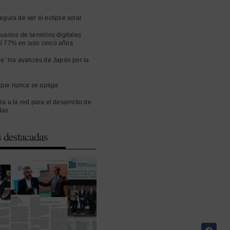
egura de ver el eclipse solar
uarios de servicios digitales
l 77% en solo cinco años
ue’ los avances de Japón por la
que nunca se apaga
ra a la red para el desarrollo de
das
s destacadas