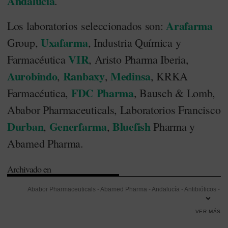
Andalucía
.
Arafarma
Los laboratorios seleccionados son:
Uxafarma
Group,
, Industria Química y
VIR
Farmacéutica
, Aristo Pharma Iberia,
Aurobindo
Ranbaxy
Medinsa
,
,
, KRKA
FDC Pharma
Farmacéutica,
, Bausch & Lomb,
Ababor Pharmaceuticals, Laboratorios Francisco
Durban
Generfarma
Bluefish
,
,
Pharma y
Abamed Pharma.
Archivado en
Ababor Pharmaceuticals
-
Abamed Pharma
-
Andalucía
-
Antibióticos
-
Antidepresivos
-
Arafarma
-
Aristo Pharma
-
Aristo Pharma Iberia
-
VER MÁS
Aurobindo
-
Bluefish
-
Boletín Oficial de la Junta de Andalucía (BOJA)