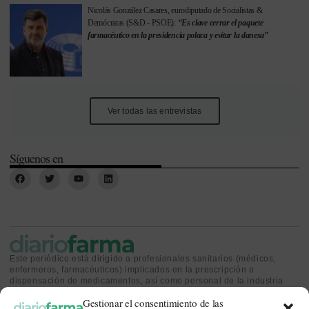
Nicolás González Casares, eurodiputado de Socialistas &
Demócratas (S&D - PSOE):
“Es clave cerrar el paquete
farmacéutico en la presidencia polaca y evitar la danesa”
Ver todas las entrevistas
Síguenos en
Este periódico está dirigido a profesionales sanitarios (médicos,
enfermeros, farmacéuticos) implicados en la prescripción o
dispensación de medicamentos, así como personal de la industria
farmacéutica y gestores o personas implicadas en la política
Gestionar el consentimiento de las
sanitaria.