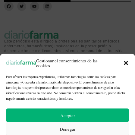
Este periódico está dirigido a profesionales sanitarios (médicos,
enfermeros, farmacéuticos) implicados en la prescripción o
dispensación de medicamentos, así como personal de la industria
farmacéutica y gestores o personas implicadas en la política
Gestionar el consentimiento de las
sanitaria.
cookies
Para ofrecer las mejores experiencias, utilizamos tecnologías como las cookies para
almacenar y/o acceder a la información del dispositivo. El consentimiento de estas
tecnologías nos permitirá procesar datos como el comportamiento de navegación o las
identificaciones únicas en este sitio. No consentir o retirar el consentimiento, puede afectar
CONTACTO Y QUIÉNES SOMOS
|
POLÍTICA DE COOKIES
|
POLÍTICA DE
PRIVACIDAD
|
AVISO LEGAL
negativamente a ciertas características y funciones.
© 2026. Todos los derechos reservados. |
df@diariofarma.com
| Recursos
Aceptar
fotográficos:
depositphotos
Denegar