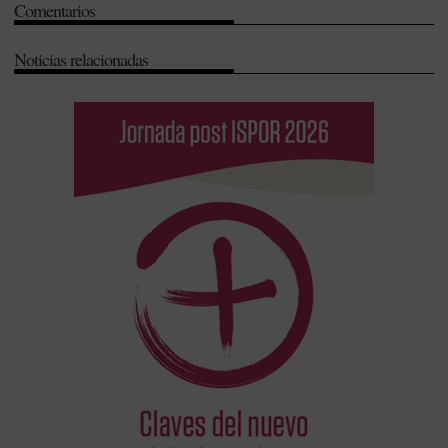
Comentarios
C
-
Hepatología
-
Infección
-
Investigación
Noticias relacionadas