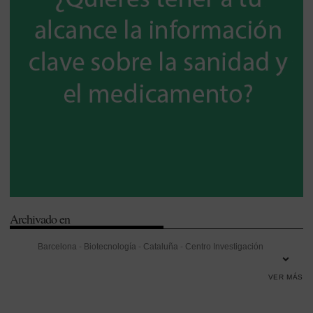
Archivado en
Barcelona
-
Biotecnología
-
Cataluña
-
Centro Investigación
Biomédica en Red
-
Centro Nacional de Biotecnología
-
Centro
VER MÁS
Superior de Investigaciones Científicas (CSIC)
-
Cirrosis
-
Consejo
Superior de Investigaciones Científicas (CSIC)
-
Genómica
-
Hepatitis