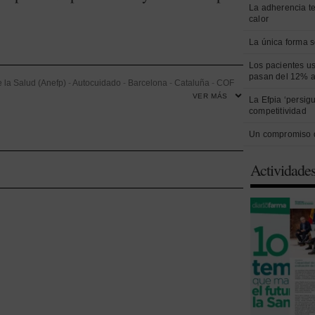
La adherencia t
calor
La única forma s
Los pacientes us
pasan del 12% a
 la Salud (Anefp)
-
Autocuidado
-
Barcelona
-
Cataluña
-
COF
VER MÁS
La Efpia ‘persig
-
Directiva de Aguas Residuales Urbanas
-
Jaime Pey
-
competitividad
ceta
-
Prevención
-
Sostenibilidad
Un compromiso 
Actividade