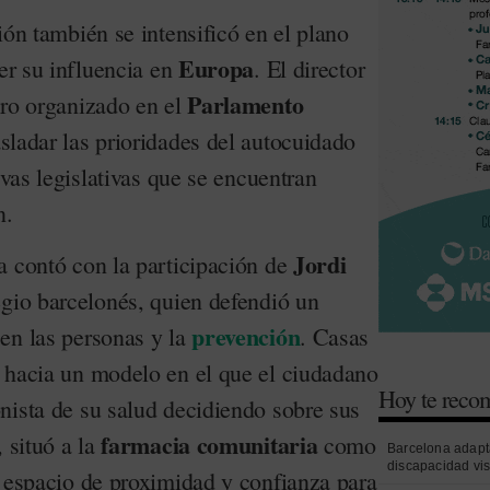
ión también se intensificó en el plano
Europa
cer su influencia en
. El director
Parlamento
tro organizado en el
asladar las prioridades del autocuidado
ivas legislativas que se encuentran
n.
Jordi
a contó con la participación de
egio barcelonés, quien defendió un
prevención
en las personas y la
. Casas
 hacia un modelo en el que el ciudadano
Hoy te rec
nista de su salud decidiendo sobre sus
farmacia comunitaria
, situó a la
como
Barcelona adapt
discapacidad vi
n espacio de proximidad y confianza para