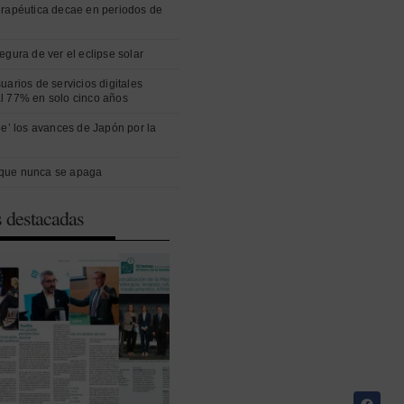
erapéutica decae en periodos de
egura de ver el eclipse solar
uarios de servicios digitales
l 77% en solo cinco años
ue’ los avances de Japón por la
que nunca se apaga
s destacadas