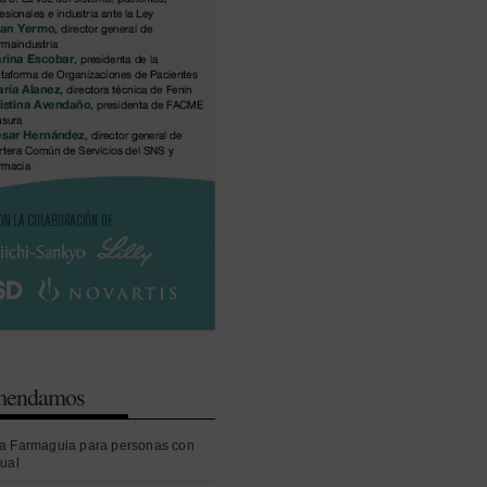
omendamos
a Farmaguia para personas con
sual