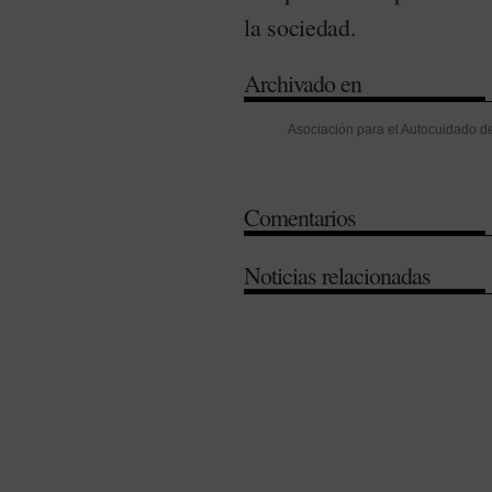
la sociedad.
Archivado en
Asociación para el Autocuidado de
de Barcelona
-
Consumer Health
Legislación
-
Medicamentos sin re
Comentarios
Noticias relacionadas