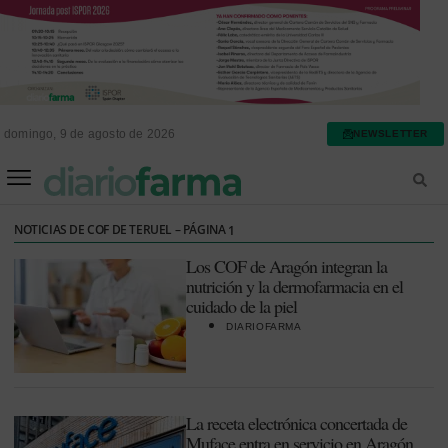
domingo, 9 de agosto de 2026
NEWSLETTER
FARMACIA ASISTENCIAL
FARMACIA HOSPITALARIA
NOTICIAS DE COF DE TERUEL – PÁGINA
1
Los COF de Aragón integran la
nutrición y la dermofarmacia en el
cuidado de la piel
DIARIOFARMA
La receta electrónica concertada de
Muface entra en servicio en Aragón