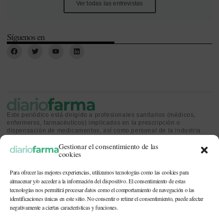
Ver todas las entrevistas
Síguenos en
Este periódico está dirigido a profesionales sanitarios (médicos,
enfermeros, farmacéuticos) implicados en la prescripción o
dispensación de medicamentos, así como personal de la industria
farmacéutica y gestores o personas implicadas en la política
Gestionar el consentimiento de las
sanitaria.
cookies
Para ofrecer las mejores experiencias, utilizamos tecnologías como las cookies para
almacenar y/o acceder a la información del dispositivo. El consentimiento de estas
tecnologías nos permitirá procesar datos como el comportamiento de navegación o las
identificaciones únicas en este sitio. No consentir o retirar el consentimiento, puede afectar
CONTACTO Y QUIÉNES SOMOS
|
POLÍTICA DE COOKIES
|
POLÍTICA DE
PRIVACIDAD
|
AVISO LEGAL
negativamente a ciertas características y funciones.