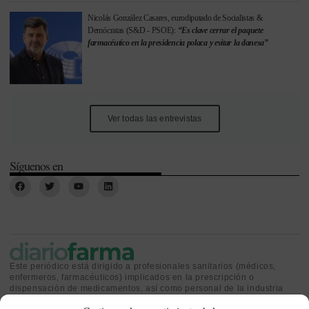
Nicolás González Casares, eurodiputado de Socialistas &
Demócratas (S&D - PSOE):
“Es clave cerrar el paquete
farmacéutico en la presidencia polaca y evitar la danesa”
Ver todas las entrevistas
Síguenos en
Este periódico está dirigido a profesionales sanitarios (médicos,
enfermeros, farmacéuticos) implicados en la prescripción o
dispensación de medicamentos, así como personal de la industria
farmacéutica y gestores o personas implicadas en la política