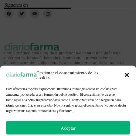
Síguenos en
Este periódico está dirigido a profesionales sanitarios (médicos,
enfermeros, farmacéuticos) implicados en la prescripción o
dispensación de medicamentos, así como personal de la industria
farmacéutica y gestores o personas implicadas en la política
Gestionar el consentimiento de las
sanitaria.
cookies
Para ofrecer las mejores experiencias, utilizamos tecnologías como las cookies para
almacenar y/o acceder a la información del dispositivo. El consentimiento de estas
tecnologías nos permitirá procesar datos como el comportamiento de navegación o las
identificaciones únicas en este sitio. No consentir o retirar el consentimiento, puede afectar
CONTACTO Y QUIÉNES SOMOS
|
POLÍTICA DE COOKIES
|
POLÍTICA DE
PRIVACIDAD
|
AVISO LEGAL
negativamente a ciertas características y funciones.
© 2026. Todos los derechos reservados. |
df@diariofarma.com
| Recursos
Aceptar
fotográficos:
depositphotos