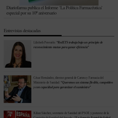
Diariofarma publica el Informe ‘La Política Farmacéutica’
especial por su 10º aniversario
Entrevistas destacadas
Lilisbeth Perestelo:
“RedETS trabaja bajo un principio de
reconocimiento mutuo para ganar eficiencia”
César Hernández, director general de Cartera y Farmacia del
Ministerio de Sanidad:
“Queremos un sistema flexible, competitivo
y con capacidad para garantizar el suministro”
Kilian Sánchez, secretario de Sanidad del PSOE y portavoz de la
Comisión de Sanidad del Senado.:
“La Agencia Estatal de Salud