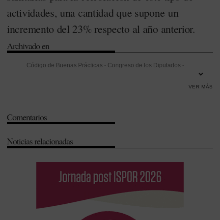
actividades, una cantidad que supone un
incremento del 23% respecto al año anterior.
Archivado en
Código de Buenas Prácticas
-
Congreso de los Diputados
-
Farmaindustria
-
Formación
-
Impuesto sobre la Renta de las
VER MÁS
Personas Físicas (IRPF)
-
Investigación
-
Investigación Desarrollo e
Innovación (I+D+i)
-
Ministerio de Hacienda
-
Retribución
-
Sistema
Comentarios
Nacional de Salud (SNS)
Noticias relacionadas