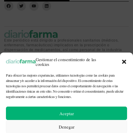
Este periódico está dirigido a profesionales sanitarios (médicos,
enfermeros, farmacéuticos) implicados en la prescripción o
dispensación de medicamentos, así como personal de la industria
farmacéutica y gestores o personas implicadas en la política
Gestionar el consentimiento de las
sanitaria.
cookies
Para ofrecer las mejores experiencias, utilizamos tecnologías como las cookies para
almacenar y/o acceder a la información del dispositivo. El consentimiento de estas
tecnologías nos permitirá procesar datos como el comportamiento de navegación o las
identificaciones únicas en este sitio. No consentir o retirar el consentimiento, puede afectar
CONTACTO Y QUIÉNES SOMOS
|
POLÍTICA DE COOKIES
|
POLÍTICA DE
PRIVACIDAD
|
AVISO LEGAL
negativamente a ciertas características y funciones.
© 2026. Todos los derechos reservados. |
df@diariofarma.com
| Recursos
Aceptar
fotográficos:
depositphotos
Denegar