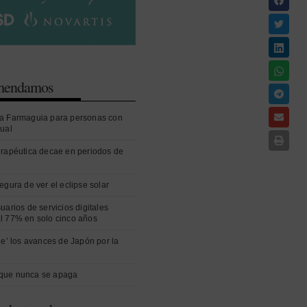
omendamos
a Farmaguia para personas con
sual
erapéutica decae en periodos de
egura de ver el eclipse solar
uarios de servicios digitales
l 77% en solo cinco años
ue’ los avances de Japón por la
que nunca se apaga