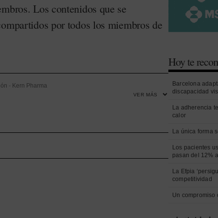
embros. Los contenidos que se
compartidos por todos los miembros de
Hoy te rec
Barcelona adapt
ión
-
Kern Pharma
discapacidad vi
VER MÁS
La adherencia t
calor
La única forma s
Los pacientes us
pasan del 12% a
La Efpia ‘persig
competitividad
Un compromiso 