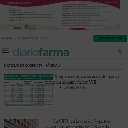
viernes, 7 de agosto de 2026
NEWSLETTER
FARMACIA ASISTENCIAL
FARMACIA HOSPITALARIA
NOTICIAS DE KOGENATE – PÁGINA
1
El Ingesa convoca su acuerdo marco
para adquirir factor VIII
DIARIOFARMA
La OPR, en la cuerda floja, tras
cuatro sentencias del TS que la