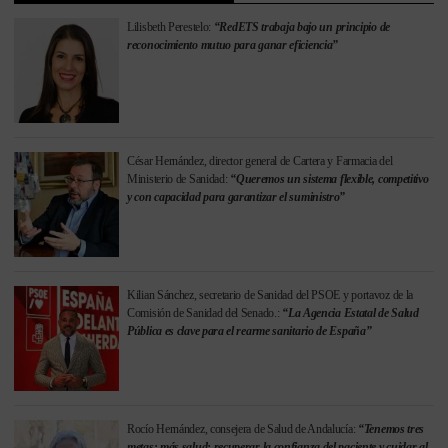
Lilisbeth Perestelo:
“RedETS trabaja bajo un principio de
reconocimiento mutuo para ganar eficiencia”
César Hernández, director general de Cartera y Farmacia del
Ministerio de Sanidad:
“Queremos un sistema flexible, competitivo
y con capacidad para garantizar el suministro”
Kilian Sánchez, secretario de Sanidad del PSOE y portavoz de la
Comisión de Sanidad del Senado.:
“La Agencia Estatal de Salud
Pública es clave para el rearme sanitario de España”
Rocío Hernández, consejera de Salud de Andalucía:
“Tenemos tres
metas: más salud; recuperar la confianza del paciente y cuidar al