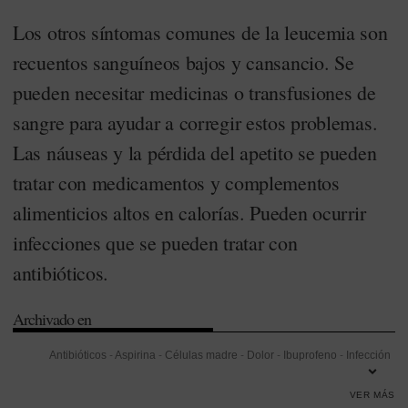
Los otros síntomas comunes de la leucemia son
recuentos sanguíneos bajos y cansancio. Se
pueden necesitar medicinas o transfusiones de
sangre para ayudar a corregir estos problemas.
Las náuseas y la pérdida del apetito se pueden
tratar con medicamentos y complementos
alimenticios altos en calorías. Pueden ocurrir
infecciones que se pueden tratar con
antibióticos.
Archivado en
Antibióticos
-
Aspirina
-
Células madre
-
Dolor
-
Ibuprofeno
-
Infección
-
Leucemia mieloide aguda
-
Médula ósea
-
Morfina
-
Quimioterapia
-
VER MÁS
Trasplantes