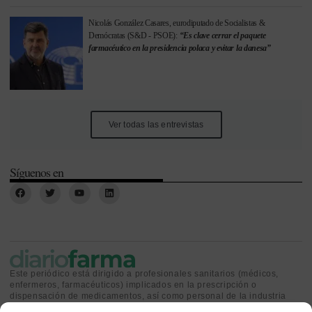
Nicolás González Casares, eurodiputado de Socialistas &
Demócratas (S&D - PSOE):
“Es clave cerrar el paquete
farmacéutico en la presidencia polaca y evitar la danesa”
Ver todas las entrevistas
Síguenos en
Este periódico está dirigido a profesionales sanitarios (médicos,
enfermeros, farmacéuticos) implicados en la prescripción o
dispensación de medicamentos, así como personal de la industria
farmacéutica y gestores o personas implicadas en la política