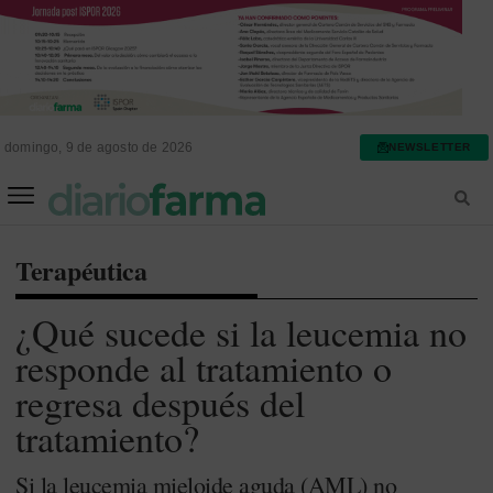
domingo, 9 de agosto de 2026
NEWSLETTER
FARMACIA ASISTENCIAL
FARMACIA HOSPITALARIA
Terapéutica
¿Qué sucede si la leucemia no
responde al tratamiento o
regresa después del
tratamiento?
Si la leucemia mieloide aguda (AML) no