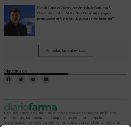
Nicolás González Casares, eurodiputado de Socialistas &
Demócratas (S&D - PSOE):
“Es clave cerrar el paquete
farmacéutico en la presidencia polaca y evitar la danesa”
Ver todas las entrevistas
Síguenos en
Este periódico está dirigido a profesionales sanitarios (médicos,
enfermeros, farmacéuticos) implicados en la prescripción o
dispensación de medicamentos, así como personal de la industria
farmacéutica y gestores o personas implicadas en la política