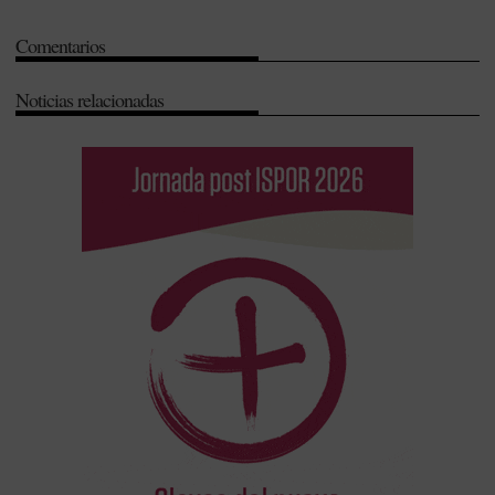
Desarrollo e Innovación (I+D+i)
-
Jesús Aguilar
-
Optica
-
Ortopedia
-
Comentarios
Salud Pública
-
Sergio Marco
Noticias relacionadas