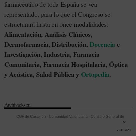
farmacéutico de toda España se vea
representado, para lo que el Congreso se
estructurará hasta en once modalidades:
Alimentación, Análisis Clínicos,
Dermofarmacia, Distribución,
Docencia
e
Investigación, Industria, Farmacia
Comunitaria, Farmacia Hospitalaria, Óptica
y Acústica, Salud Pública y
Ortopedia
.
Archivado en
COF de Castellón
-
Comunidad Valenciana
-
Consejo General de
Colegios Oficiales de Farmacéuticos (CGCOF)
-
Distribución
-
VER MÁS
Docencia
-
Farmacia Hospitalaria
-
Investigación
-
Investigación