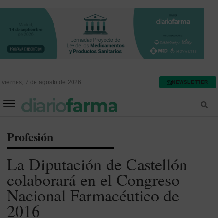
viernes, 7 de agosto de 2026
NEWSLETTER
FARMACIA ASISTENCIAL
FARMACIA HOSPITALARIA
Profesión
La Diputación de Castellón
colaborará en el Congreso
Nacional Farmacéutico de
2016