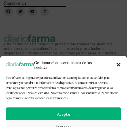
Síguenos en
Este periódico está dirigido a profesionales sanitarios (médicos,
enfermeros, farmacéuticos) implicados en la prescripción o
dispensación de medicamentos, así como personal de la industria
farmacéutica y gestores o personas implicadas en la política
Gestionar el consentimiento de las
sanitaria.
cookies
Para ofrecer las mejores experiencias, utilizamos tecnologías como las cookies para
almacenar y/o acceder a la información del dispositivo. El consentimiento de estas
tecnologías nos permitirá procesar datos como el comportamiento de navegación o las
identificaciones únicas en este sitio. No consentir o retirar el consentimiento, puede afectar
CONTACTO Y QUIÉNES SOMOS
|
POLÍTICA DE COOKIES
|
POLÍTICA DE
PRIVACIDAD
|
AVISO LEGAL
negativamente a ciertas características y funciones.
© 2026. Todos los derechos reservados. |
df@diariofarma.com
| Recursos
Aceptar
fotográficos:
depositphotos
Denegar