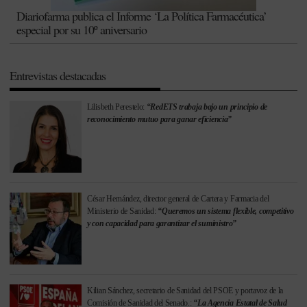
Diariofarma publica el Informe ‘La Política Farmacéutica’
especial por su 10º aniversario
Entrevistas destacadas
Lilisbeth Perestelo:
“RedETS trabaja bajo un principio de
reconocimiento mutuo para ganar eficiencia”
César Hernández, director general de Cartera y Farmacia del
Ministerio de Sanidad:
“Queremos un sistema flexible, competitivo
y con capacidad para garantizar el suministro”
Kilian Sánchez, secretario de Sanidad del PSOE y portavoz de la
Comisión de Sanidad del Senado.:
“La Agencia Estatal de Salud