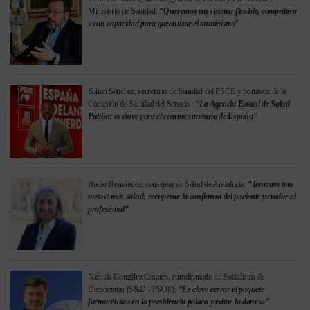
Ministerio de Sanidad:
“Queremos un sistema flexible, competitivo
y con capacidad para garantizar el suministro”
Kilian Sánchez, secretario de Sanidad del PSOE y portavoz de la
Comisión de Sanidad del Senado.:
“La Agencia Estatal de Salud
Pública es clave para el rearme sanitario de España”
Rocío Hernández, consejera de Salud de Andalucía:
“Tenemos tres
metas: más salud; recuperar la confianza del paciente y cuidar al
profesional”
Nicolás González Casares, eurodiputado de Socialistas &
Demócratas (S&D - PSOE):
“Es clave cerrar el paquete
farmacéutico en la presidencia polaca y evitar la danesa”