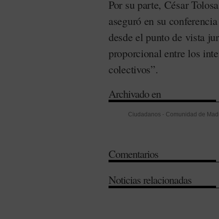
Por su parte, César Tolos
aseguró en su conferencia
desde el punto de vista jur
proporcional entre los int
colectivos”.
Archivado en
Ciudadanos
-
Comunidad de Mad
-
Genética
-
Madrid
-
Real Academ
Tribunal Supremo
-
Universidad
-
Comentarios
Noticias relacionadas