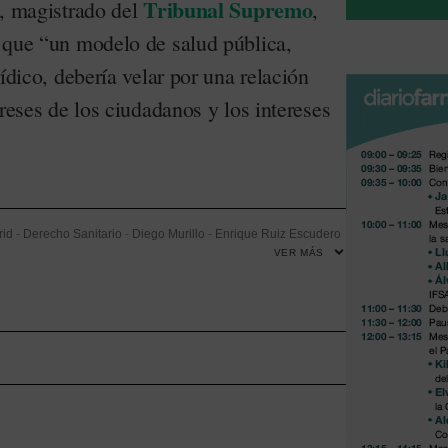
Tribunal Supremo
a, magistrado del
,
 que “un modelo de salud pública,
ídico, debería velar por una relación
ereses de los ciudadanos y los intereses
rid
-
Derecho Sanitario
-
Diego Murillo
-
Enrique Ruiz Escudero
VER MÁS
ia de Medicina
-
Reproducción asistida
-
Salud Pública
-
Universidad Autónoma de Madrid (UAM)