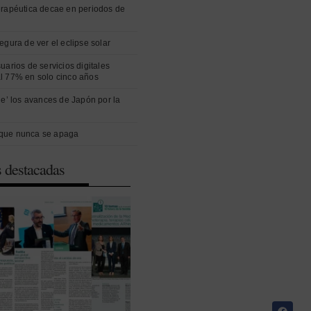
erapéutica decae en periodos de
egura de ver el eclipse solar
uarios de servicios digitales
l 77% en solo cinco años
ue’ los avances de Japón por la
que nunca se apaga
s destacadas