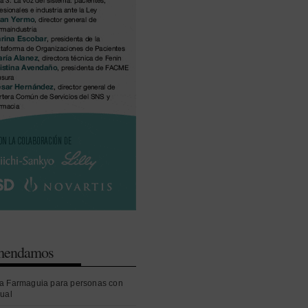
omendamos
a Farmaguia para personas con
sual