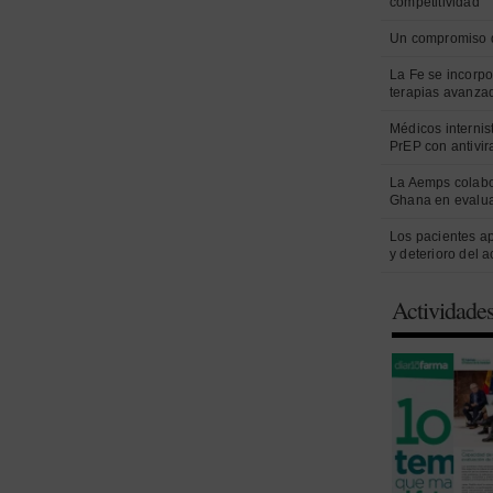
competitividad
Un compromiso 
La Fe se incorpo
terapias avanza
Médicos internist
PrEP con antivir
La Aemps colabo
Ghana en evalua
Los pacientes a
y deterioro del 
Actividade