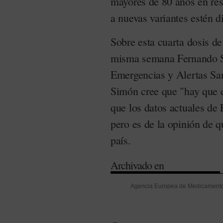
mayores de 80 años en res
a nuevas variantes estén d
Sobre esta cuarta dosis d
misma semana Fernando Si
Emergencias y Alertas San
Simón cree que "hay que e
que los datos actuales de
pero es de la opinión de q
país.
Archivado en
Agencia Europea de Medicament
Simón
-
Hemodiálisis
-
Ministerio
Trasplantes
-
Vacunas