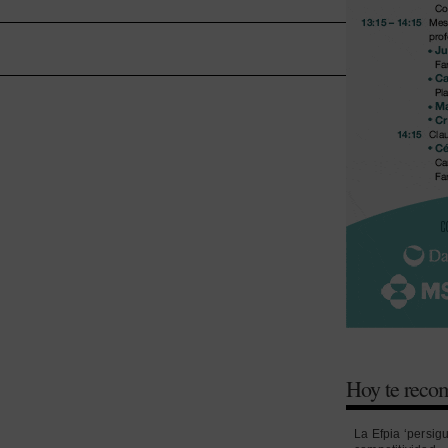
Hoy te rec
La Efpia ‘persig