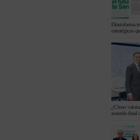
Diariofarma re
estratégicas q
¿Cómo valoran 
acuerdo final 