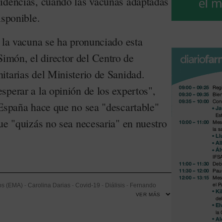
idencias, cuando las vacunas adaptadas
isponible.
e la vacuna se ha pronunciado esta
món, el director del Centro de
itarias del Ministerio de Sanidad.
sperar a la opinión de los expertos",
 España hace que no sea "descartable"
ue "quizás no sea necesaria" en nuestro
os (EMA)
-
Carolina Darias
-
Covid-19
-
Diálisis
-
Fernando
VER MÁS
 de Sanidad
-
Oncología
-
Residencia
-
Salud Pública
-