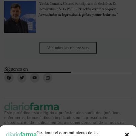
Nicolás González Casares, eurodiputado de Socialistas &
Demócratas (S&D - PSOE):
“Es clave cerrar el paquete
farmacéutico en la presidencia polaca y evitar la danesa”
Ver todas las entrevistas
Síguenos en
Este periódico está dirigido a profesionales sanitarios (médicos,
enfermeros, farmacéuticos) implicados en la prescripción o
dispensación de medicamentos, así como personal de la industria
farmacéutica y gestores o personas implicadas en la política
Gestionar el consentimiento de las
sanitaria.