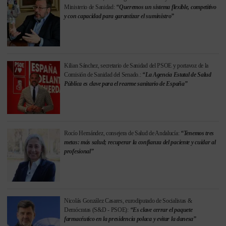
Ministerio de Sanidad:
“Queremos un sistema flexible, competitivo
y con capacidad para garantizar el suministro”
Kilian Sánchez, secretario de Sanidad del PSOE y portavoz de la
Comisión de Sanidad del Senado.:
“La Agencia Estatal de Salud
Pública es clave para el rearme sanitario de España”
Rocío Hernández, consejera de Salud de Andalucía:
“Tenemos tres
metas: más salud; recuperar la confianza del paciente y cuidar al
profesional”
Nicolás González Casares, eurodiputado de Socialistas &
Demócratas (S&D - PSOE):
“Es clave cerrar el paquete
farmacéutico en la presidencia polaca y evitar la danesa”