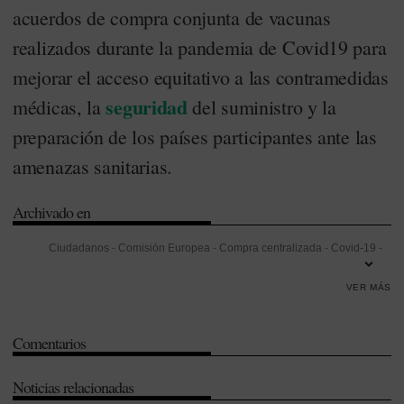
acuerdos de compra conjunta de vacunas
realizados durante la pandemia de Covid19 para
mejorar el acceso equitativo a las contramedidas
seguridad
médicas, la
del suministro y la
preparación de los países participantes ante las
amenazas sanitarias.
Archivado en
Ciudadanos
-
Comisión Europea
-
Compra centralizada
-
Covid-19
-
Foclivia
-
GlaxoSmithKline (GSK)
-
Gripe
-
Organización Mundial de la
VER MÁS
Salud (OMS)
-
Seguridad
-
Unión Europea (UE)
-
Vacunas
Comentarios
Noticias relacionadas