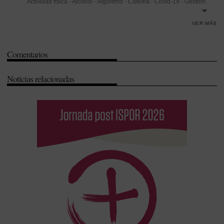
Actividad física
-
Alcohol
-
Algoritmo
-
Cafeína
-
Covid-19
-
Gestión
-
Islas Baleares
-
Ministerio de Sanidad
-
Mortalidad
-
Prevención
VER MÁS
Comentarios
Noticias relacionadas