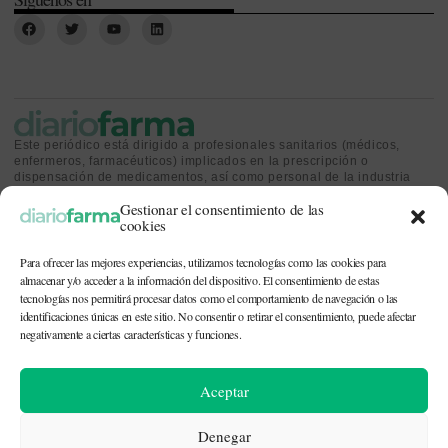
Este periódico está dirigido a profesionales sanitarios (médicos,
enfermeros, farmacéuticos) implicados en la prescripción o
dispensación de medicamentos, así como personal de la industria
farmacéutica y gestores o personas implicadas en la política
Gestionar el consentimiento de las
sanitaria.
cookies
Para ofrecer las mejores experiencias, utilizamos tecnologías como las cookies para
almacenar y/o acceder a la información del dispositivo. El consentimiento de estas
tecnologías nos permitirá procesar datos como el comportamiento de navegación o las
identificaciones únicas en este sitio. No consentir o retirar el consentimiento, puede afectar
CONTACTO Y QUIÉNES SOMOS
|
POLÍTICA DE COOKIES
|
POLÍTICA DE
PRIVACIDAD
|
AVISO LEGAL
negativamente a ciertas características y funciones.
© 2026. Todos los derechos reservados. |
df@diariofarma.com
| Recursos
Aceptar
fotográficos:
depositphotos
Denegar