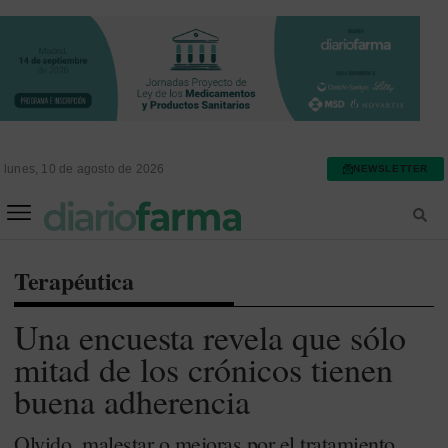
lunes, 10 de agosto de 2026
NEWSLETTER
FARMACIA ASISTENCIAL
FARMACIA HOSPITALARIA
Terapéutica
Una encuesta revela que sólo
mitad de los crónicos tienen
buena adherencia
Olvido, malestar o mejoras por el tratamiento