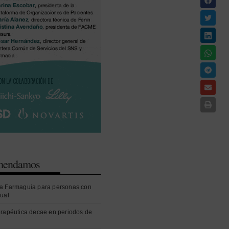
omendamos
a Farmaguia para personas con
sual
erapéutica decae en periodos de