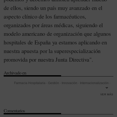
de ellos, siendo un país muy avanzado en el
aspecto clínico de los farmacéuticos,
organizados por áreas médicas, siguiendo el
modelo americano de organización que algunos
hospitales de España ya estamos aplicando en
nuestra apuesta por la superespecialización
promovida por nuestra Junta Directiva".
Archivado en
Farmacia Hospitalaria
-
Gestión
-
Innovación
-
Internacionalización
-
Miguel Ángel Calleja
-
Ministerio de Sanidad
-
Sociedad Española de
VER MÁS
Farmacia Hospitalaria (SEFH)
-
VIH/Sida
Comentarios