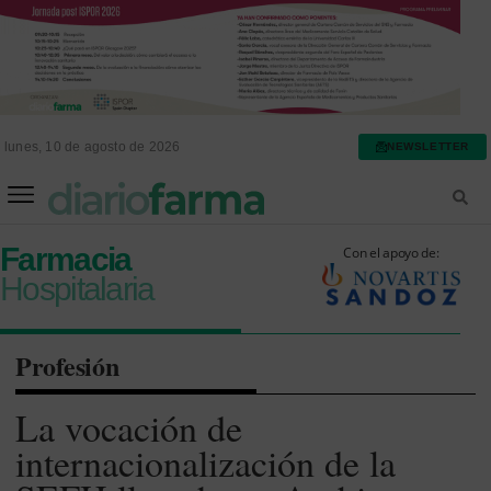
lunes, 10 de agosto de 2026
NEWSLETTER
FARMACIA ASISTENCIAL
FARMACIA HOSPITALARIA
Farmacia
Con el apoyo de:
Hospitalaria
Profesión
La vocación de
internacionalización de la