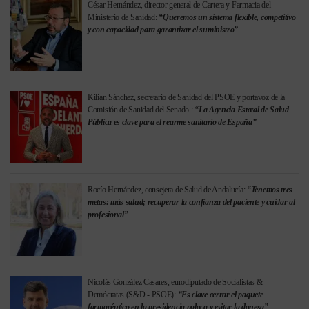
César Hernández, director general de Cartera y Farmacia del
Ministerio de Sanidad:
“Queremos un sistema flexible, competitivo
y con capacidad para garantizar el suministro”
Kilian Sánchez, secretario de Sanidad del PSOE y portavoz de la
Comisión de Sanidad del Senado.:
“La Agencia Estatal de Salud
Pública es clave para el rearme sanitario de España”
Rocío Hernández, consejera de Salud de Andalucía:
“Tenemos tres
metas: más salud; recuperar la confianza del paciente y cuidar al
profesional”
Nicolás González Casares, eurodiputado de Socialistas &
Demócratas (S&D - PSOE):
“Es clave cerrar el paquete
farmacéutico en la presidencia polaca y evitar la danesa”