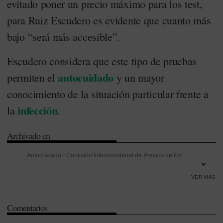
evitado poner un precio máximo para los test,
para Ruiz Escudero es evidente que cuanto más
bajo “será más accesible”.
Escudero considera que este tipo de pruebas
autocuidado
permiten el
y un mayor
conocimiento de la situación particular frente a
infección
la
.
Archivado en
Autocuidado
-
Comisión Interministerial de Precios de los
Medicamentos (CIPM)
-
Comunidad de Madrid
-
Enrique Ruiz
VER MÁS
Escudero
-
Infección
-
Madrid
-
Pedro Sánchez
-
Precio máximo
Comentarios