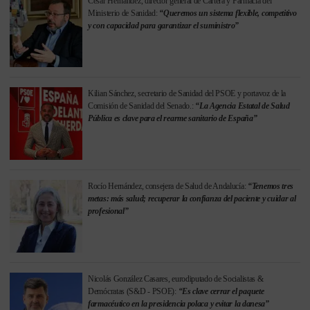
César Hernández, director general de Cartera y Farmacia del
Ministerio de Sanidad:
“Queremos un sistema flexible, competitivo
y con capacidad para garantizar el suministro”
Kilian Sánchez, secretario de Sanidad del PSOE y portavoz de la
Comisión de Sanidad del Senado.:
“La Agencia Estatal de Salud
Pública es clave para el rearme sanitario de España”
Rocío Hernández, consejera de Salud de Andalucía:
“Tenemos tres
metas: más salud; recuperar la confianza del paciente y cuidar al
profesional”
Nicolás González Casares, eurodiputado de Socialistas &
Demócratas (S&D - PSOE):
“Es clave cerrar el paquete
farmacéutico en la presidencia polaca y evitar la danesa”