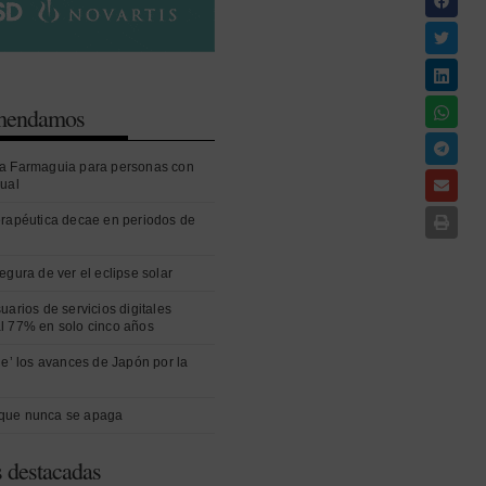
omendamos
a Farmaguia para personas con
sual
erapéutica decae en periodos de
egura de ver el eclipse solar
uarios de servicios digitales
l 77% en solo cinco años
ue’ los avances de Japón por la
que nunca se apaga
s destacadas