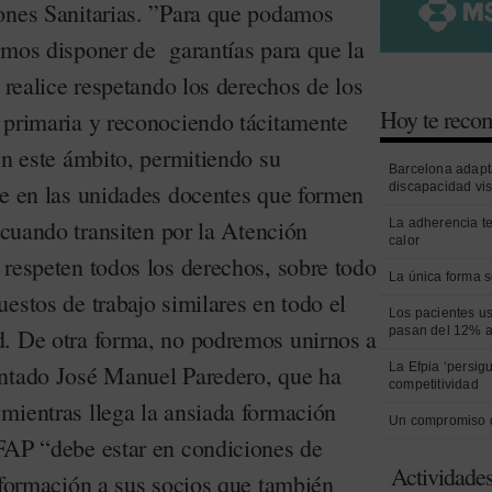
ones Sanitarias. ”Para que podamos
emos disponer de garantías para que la
e realice respetando los derechos de los
Hoy te rec
 primaria y reconociendo tácitamente
en este ámbito, permitiendo su
Barcelona adapt
le en las unidades docentes que formen
discapacidad vi
s cuando transiten por la Atención
La adherencia t
calor
 respeten todos los derechos, sobre todo
La única forma s
estos de trabajo similares en todo el
Los pacientes us
. De otra forma, no podremos unirnos a
pasan del 12% a
entado José Manuel Paredero, que ha
La Efpia ‘persig
competitividad
mientras llega la ansiada formación
Un compromiso 
FAP “debe estar en condiciones de
Actividade
 formación a sus socios que también