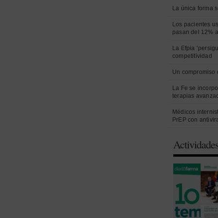
La única forma s
Los pacientes us
pasan del 12% a
La Efpia ‘persig
competitividad
Un compromiso 
La Fe se incorpo
terapias avanza
Médicos internist
PrEP con antivir
Actividade