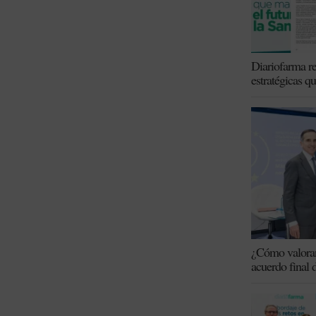
Diariofarma re
estratégicas q
¿Cómo valoran 
acuerdo final 