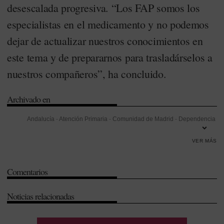
desescalada progresiva. “Los FAP somos los
especialistas en el medicamento y no podemos
dejar de actualizar nuestros conocimientos en
este tema y de prepararnos para trasladárselos a
nuestros compañeros”, ha concluido.
Archivado en
Andalucía
-
Atención Primaria
-
Comunidad de Madrid
-
Dependencia
-
Insomnio
-
Madrid
-
Neurología
-
Servicio Madrileño de Salud
VER MÁS
(Sermas)
-
Sociedad Española de Farmacéuticos de Atención
Primaria (Sefap)
-
Sociedad Española de Neurología (SEN)
-
Sueño
Comentarios
Noticias relacionadas