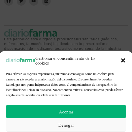
Este periódico está dirigido a profesionales sanitarios (médicos,
enfermeros, farmacéuticos) implicados en la prescripción o
dispensación de medicamentos, así como personal de la industria
farmacéutica y gestores o personas implicadas en la política
Gestionar el consentimiento de las
sanitaria.
cookies
Para ofrecer las mejores experiencias, utilizamos tecnologías como las cookies para
almacenar y/o acceder a la información del dispositivo. El consentimiento de estas
tecnologías nos permitirá procesar datos como el comportamiento de navegación o las
identificaciones únicas en este sitio. No consentir o retirar el consentimiento, puede afectar
CONTACTO Y QUIÉNES SOMOS
|
POLÍTICA DE COOKIES
|
POLÍTICA DE
PRIVACIDAD
|
AVISO LEGAL
negativamente a ciertas características y funciones.
© 2026. Todos los derechos reservados. |
df@diariofarma.com
| Recursos
Aceptar
fotográficos:
depositphotos
Denegar