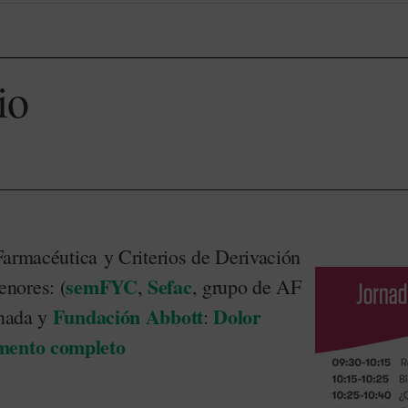
io
Farmacéutica y Criterios de Derivación
semFYC
Sefac
nores: (
,
, grupo de AF
Fundación Abbott
Dolor
nada y
:
mento completo