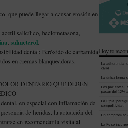
co, que puede llegar a causar erosión en
 acetil salicílico, beclometasona,
ina
salmeterol
,
.
Hoy te rec
nsibilidad dental: Peróxido de carbamida
zados en cremas blanqueadoras.
La adherencia t
calor
La única forma s
DOLOR DENTARIO QUE DEBEN
Los pacientes us
ÉDICO
pasan del 12% a
 dental, en especial con inflamación de
La Efpia ‘persig
competitividad
presencia de heridas, la actuación del
Un compromiso 
trarse en recomendar la visita al
La Fe se incorpo