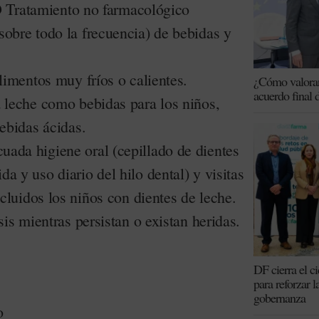
atamiento no farmacológico
obre todo la frecuencia) de bebidas y
alimentos muy fríos o calientes.
¿Cómo valoran 
acuerdo final 
 leche como bebidas para los niños,
bebidas ácidas.
ada higiene oral (cepillado de dientes
a y uso diario del hilo dental) y visitas
ncluidos los niños con dientes de leche.
sis mientras persistan o existan heridas.
DF cierra el c
para reforzar l
gobernanza
o