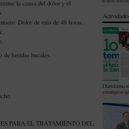
ermine la causa del dolor y el
terapias avanza
o.
Actividade
ntario: Dolor de más de 48 horas.
a:
e.
o de heridas bucales.
Diariofarma re
estratégicas q
ucho.
S PARA EL TRATAMIENTO DEL