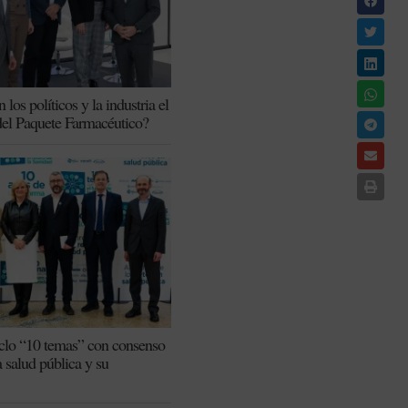
los políticos y la industria el
del Paquete Farmacéutico?
iclo “10 temas” con consenso
a salud pública y su