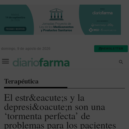
domingo, 9 de agosto de 2026
NEWSLETTER
FARMACIA ASISTENCIAL
FARMACIA HOSPITALARIA
Terapéutica
El estr&eacute;s y la
depresi&oacute;n son una
‘tormenta perfecta’ de
problemas para los pacientes