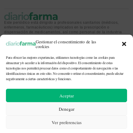
Este periódico está dirigido a profesionales sanitarios (médicos,
enfermeros, farmacéuticos) implicados en la prescripción o
dispensación de medicamentos, así como personal de la industria
farmacéutica y gestores o personas implicadas en la política
Gestionar el consentimiento de las
sanitaria.
cookies
Para ofrecer las mejores experiencias, utilizamos tecnologías como las cookies para
almacenar y/o acceder a la información del dispositivo. El consentimiento de estas
tecnologías nos permitirá procesar datos como el comportamiento de navegación o las
identificaciones únicas en este sitio. No consentir o retirar el consentimiento, puede afectar
CONTACTO Y QUIÉNES SOMOS
|
POLÍTICA DE COOKIES
|
POLÍTICA DE
PRIVACIDAD
|
AVISO LEGAL
negativamente a ciertas características y funciones.
© 2026. Todos los derechos reservados. |
df@diariofarma.com
| Recursos
Aceptar
fotográficos:
depositphotos
Denegar
Ver preferencias