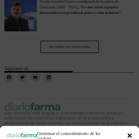
Nicolás González Casares, eurodiputado de Socialistas &
Demócratas (S&D - PSOE):
“Es clave cerrar el paquete
farmacéutico en la presidencia polaca y evitar la danesa”
Ver todas las entrevistas
Síguenos en
Este periódico está dirigido a profesionales sanitarios (médicos,
enfermeros, farmacéuticos) implicados en la prescripción o
dispensación de medicamentos, así como personal de la industria
farmacéutica y gestores o personas implicadas en la política
Gestionar el consentimiento de las
sanitaria.
cookies