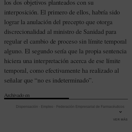
los dos objetivos planteados con su
interposición. El primero de ellos, habría sido
lograr la anulación del precepto que otorga
discrecionalidad al ministro de Sanidad para
regular el cambio de proceso sin límite temporal
alguno. El segundo sería que la propia sentencia
hiciera una interpretación acerca de ese límite
temporal, como efectivamente ha realizado al
señalar que “no es indeterminado”.
Archivado en
Dispensación
-
Empleo
-
Federación Empresarial de Farmacéuticos
de España (FEFE)
-
Ministerio de Sanidad
-
Real Decreto 1345/2007
-
VER MÁS
Sistema Español de Verificación de Medicamentos (Sevem)
-
Tribunal
Supremo
-
Verificación