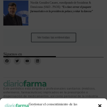
Nicolás González Casares, eurodiputado de Socialistas &
Demócratas (S&D - PSOE):
“Es clave cerrar el paquete
farmacéutico en la presidencia polaca y evitar la danesa”
Ver todas las entrevistas
Síguenos en
Este periódico está dirigido a profesionales sanitarios (médicos,
enfermeros, farmacéuticos) implicados en la prescripción o
dispensación de medicamentos, así como personal de la industria
farmacéutica y gestores o personas implicadas en la política
Gestionar el consentimiento de las
sanitaria.